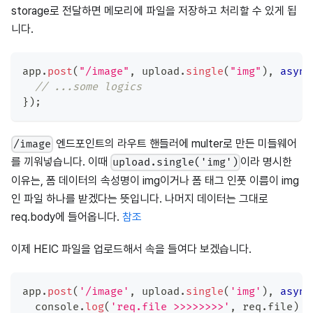
storage로 전달하면 메모리에 파일을 저장하고 처리할 수 있게 됩
니다.
app
.
post
(
"/image"
,
 upload
.
single
(
"img"
)
,
async
// ...some logics
}
)
;
엔드포인트의 라우트 핸들러에 multer로 만든 미들웨어
/image
를 끼워넣습니다. 이때
이라 명시한
upload.single('img')
이유는, 폼 데이터의 속성명이 img이거나 폼 태그 인풋 이름이 img
인 파일 하나를 받겠다는 뜻입니다. 나머지 데이터는 그대로
req.body에 들어옵니다.
참조
이제 HEIC 파일을 업로드해서 속을 들여다 보겠습니다.
app
.
post
(
'/image'
,
 upload
.
single
(
'img'
)
,
async
console
.
log
(
'req.file >>>>>>>>'
,
 req
.
file
)