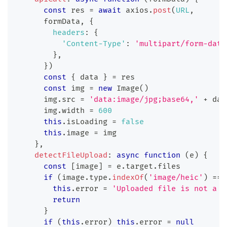
const
 res 
=
await
 axios
.
post
(
URL
,
      formData
,
{
headers
:
{
'Content-Type'
:
'multipart/form-data
}
,
}
)
const
{
 data 
}
=
 res
const
 img 
=
new
Image
(
)
      img
.
src
=
'data:image/jpg;base64,'
+
 dat
      img
.
width
=
600
this
.
isLoading
=
false
this
.
image
=
 img
}
,
detectFileUpload
:
async
function
(
e
)
{
const
[
image
]
=
 e
.
target
.
files
if
(
image
.
type
.
indexOf
(
'image/heic'
)
===
this
.
error
=
'Uploaded file is not a H
return
}
if
(
this
.
error
)
this
.
error
=
null