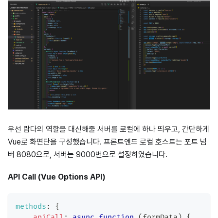
우선 람다의 역할을 대신해줄 서버를 로컬에 하나 띄우고, 간단하게
Vue로 화면단을 구성했습니다. 프론트엔드 로컬 호스트는 포트 넘
버 8080으로, 서버는 9000번으로 설정하였습니다.
API Call (Vue Options API)
methods
:
{
apiCall
:
async
function
(
formData
)
{