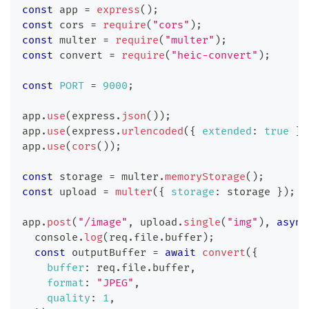
const
 app 
=
express
(
)
;
const
 cors 
=
require
(
"cors"
)
;
const
 multer 
=
require
(
"multer"
)
;
const
 convert 
=
require
(
"heic-convert"
)
;
const
PORT
=
9000
;
app
.
use
(
express
.
json
(
)
)
;
app
.
use
(
express
.
urlencoded
(
{
extended
:
true
}
)
app
.
use
(
cors
(
)
)
;
const
 storage 
=
 multer
.
memoryStorage
(
)
;
const
 upload 
=
multer
(
{
storage
:
 storage 
}
)
;
app
.
post
(
"/image"
,
 upload
.
single
(
"img"
)
,
async
console
.
log
(
req
.
file
.
buffer
)
;
const
 outputBuffer 
=
await
convert
(
{
buffer
:
 req
.
file
.
buffer
,
format
:
"JPEG"
,
quality
:
1
,