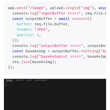
app
.
post
(
"/image"
,
 upload
.
single
(
"img"
)
,
async
console
.
log
(
"inputBuffer >>>>>"
,
 req
.
file
.
bu
const
 outputBuffer 
=
await
convert
(
{
buffer
:
 req
.
file
.
buffer
,
format
:
"JPEG"
,
quality
:
1
,
}
)
;
console
.
log
(
"outputBuffer >>>>>"
,
 outputBuff
const
 base64Img 
=
 outputBuffer
.
toString
(
"bas
console
.
log
(
"base64Ouptut >>>>>"
,
 base64Img
)
  res
.
json
(
base64Img
)
;
}
)
;