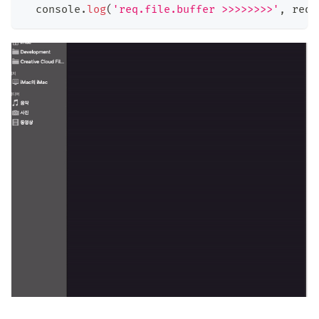
console
.
log
(
'req.file.buffer >>>>>>>>'
,
 req
.