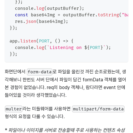
}
)
;
console
.
log
(
outputBuffer
)
;
const
 base64Img 
=
 outputBuffer
.
toString
(
"bas
  res
.
json
(
base64Img
)
;
}
)
;
app
.
listen
(
PORT
,
(
)
=>
{
console
.
log
(
`
Listening on 
${
PORT
}
`
)
;
}
)
;
화면단에서
로 파일을 올린것 까진 순조로웠는데, 생
form-data
각해보니 한번도 서버 단에서 파일이 담긴 formData 객체를 열어
본 경험이 없었습니다. req의 body 객체나, 람다라면 event 안에
들어있을 것이라 생각했었습니다.
라는 미들웨어를 사용하면
multer
multipart/form-data
형식의 요청을 다룰 수 있습니다.
*
파일이나 이미지를 서버로 전송할때 주로 사용하는 컨텐츠 속성