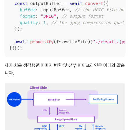
const
 outputBuffer 
=
await
convert
(
{
buffer
:
 inputBuffer
,
// the HEIC file buff
format
:
"JPEG"
,
// output format
quality
:
1
,
// the jpeg compression qualit
}
)
;
await
promisify
(
fs
.
writeFile
)
(
"./result.jpg"
}
)
(
)
;
제가 처음 생각했던 이미지 변환 및 첨부 파이프라인은 아래와 같습
니다.