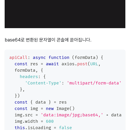
base64로 변환된 문자열이 콘솔에 쏟아집니다.
apiCall
:
async
function
(
formData
)
{
const
 res 
=
await
 axios
.
post
(
URL
,
  formData
,
{
headers
:
{
'Content-Type'
:
'multipart/form-data'
}
,
}
)
const
{
 data 
}
=
 res
const
 img 
=
new
Image
(
)
  img
.
src
=
'data:image/jpg;base64,'
+
 data
  img
.
width
=
600
this
.
isLoading
=
false