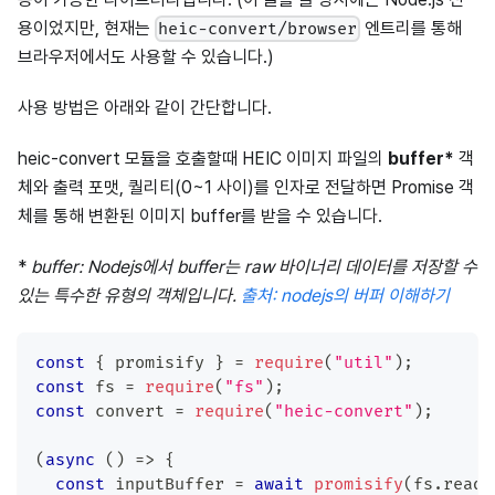
용이었지만, 현재는
엔트리를 통해
heic-convert/browser
브라우저에서도 사용할 수 있습니다.)
사용 방법은 아래와 같이 간단합니다.
heic-convert 모듈을 호출할때 HEIC 이미지 파일의
buffer*
객
체와 출력 포맷, 퀄리티(0~1 사이)를 인자로 전달하면 Promise 객
체를 통해 변환된 이미지 buffer를 받을 수 있습니다.
*
buffer: Nodejs에서 buffer는 raw 바이너리 데이터를 저장할 수
있는 특수한 유형의 객체입니다.
출처: nodejs의 버퍼 이해하기
const
{
 promisify 
}
=
require
(
"util"
)
;
const
 fs 
=
require
(
"fs"
)
;
const
 convert 
=
require
(
"heic-convert"
)
;
(
async
(
)
=>
{
const
 inputBuffer 
=
await
promisify
(
fs
.
readF