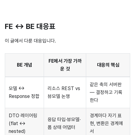
FE ↔ BE 대응표
이 글에서 다룬 대응입니다.
FE에서 가장 가까
BE 개념
대응의 핵심
운 것
같은 축의 서버판
모델 ↔
리소스 REST vs
— 결정하고 기록
Response 정합
뷰모델 논쟁
한다
DTO 레이어링
경계마다 자기 표
응답 타입·뷰모델·
(flat ↔
현, 변환은 경계에
폼 상태 어댑터
nested)
서