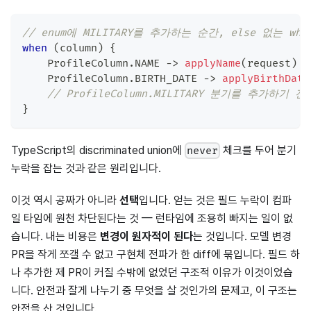
// enum에 MILITARY를 추가하는 순간, else 없는 
when
(
column
)
{
    ProfileColumn
.
NAME 
->
applyName
(
request
)
    ProfileColumn
.
BIRTH_DATE 
->
applyBirthDate
// ProfileColumn.MILITARY 분기를 추가하기
}
TypeScript의 discriminated union에
체크를 두어 분기
never
누락을 잡는 것과 같은 원리입니다.
이것 역시 공짜가 아니라
선택
입니다. 얻는 것은 필드 누락이 컴파
일 타임에 원천 차단된다는 것 — 런타임에 조용히 빠지는 일이 없
습니다. 내는 비용은
변경이 원자적이 된다
는 것입니다. 모델 변경
PR을 작게 쪼갤 수 없고 구현체 전파가 한 diff에 묶입니다. 필드 하
나 추가한 제 PR이 커질 수밖에 없었던 구조적 이유가 이것이었습
니다. 안전과 잘게 나누기 중 무엇을 살 것인가의 문제고, 이 구조는
안전을 산 것입니다.