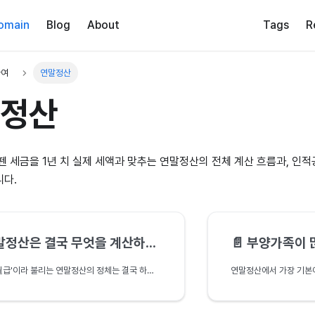
omain
Blog
About
Tags
R
급여
연말정산
정산
뗀 세금을 1년 치 실제 세액과 맞추는 연말정산의 전체 계산 흐름과, 인
니다.
정산은 결국 무엇을 계산하나요?
📄️
부양가족이 많으면
'13월의 월급'이라 불리는 연말정산의 정체는 결국 하나의 비교입니다. 매달 어림해 뗀 세금의 합과 1년 치 결정세액을 견주어 환급·추가납부를 정하는 흐름을, 소득세법 제137조와 실무(간소화·경정청구)까지 함께 짚어 봅니다.