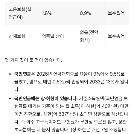
고용보험(실
1.8%
0.9%
보수월액
업급여)
없음(전액
산재보험
업종별 상이
보수총액
회사)
몇 가지 짚어 둘 점이 있습니다.
국민연금
은 2026년 연금개혁으로 요율이 9%에서 9.5%로
올랐고, 앞으로 매년 0.5%p씩 인상되어 2033년 13%가 됩니
다.
국민연금에는 상·하한이 있습니다.
기준소득월액(국민연금 보
험료를 매기는 기준이 되는 월 소득)이 하한(약 40만 원) 미만
이면 하한으로, 상한(약 637만 원) 초과면 상한으로 계산합니
다. 즉 아주 고소득이어도 보험료가 무한정 오르진 않고, 상한
초과분에는 더 붙지 않습니다. (상·하한은 매년 7월 조정됩니